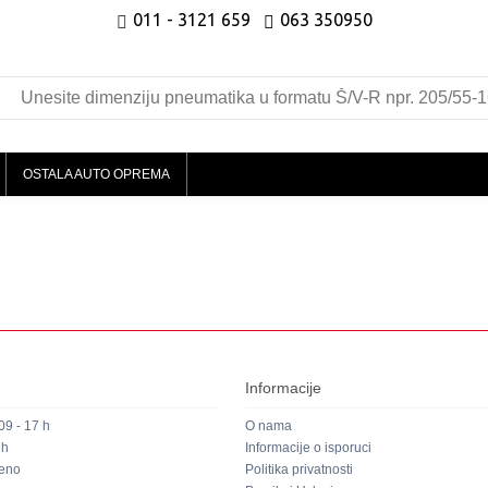
011 - 3121 659
063 350950
OSTALA AUTO OPREMA
Informacije
9 - 17 h
O nama
 h
Informacije o isporuci
reno
Politika privatnosti