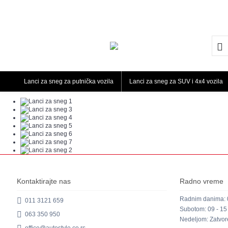
Lanci za sneg za putnička vozila
Lanci za sneg za SUV i 4x4 vozila
Kontaktirajte nas
Radno vreme
Radnim danima: 0
011 3121 659
Subotom: 09 - 15
063 350 950
Nedeljom: Zatvo
office@autostyle.co.rs