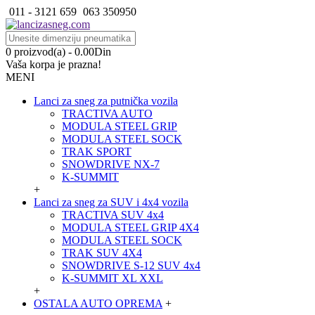
011 - 3121 659
063 350950
0 proizvod(a) - 0.00Din
Vaša korpa je prazna!
MENI
Lanci za sneg za putnička vozila
TRACTIVA AUTO
MODULA STEEL GRIP
MODULA STEEL SOCK
TRAK SPORT
SNOWDRIVE NX-7
K-SUMMIT
+
Lanci za sneg za SUV i 4x4 vozila
TRACTIVA SUV 4x4
MODULA STEEL GRIP 4X4
MODULA STEEL SOCK
TRAK SUV 4X4
SNOWDRIVE S-12 SUV 4x4
K-SUMMIT XL XXL
+
OSTALA AUTO OPREMA
+