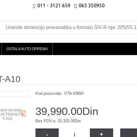
011 - 3121 659
063 350950
OSTALA AUTO OPREMA
T-A10
Kod proizvoda:
VTA 43893
39,990.00Din
Bez PDV-a: 33,325.00Din
-
+