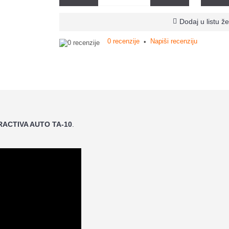
Dodaj u listu že
0 recenzije
Napiši recenziju
•
RACTIVA AUTO TA-10
.