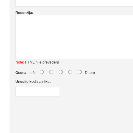
Recenzija:
Note:
HTML nije preveden!
Ocena:
Loše
Dobro
Unesite kod sa slike: