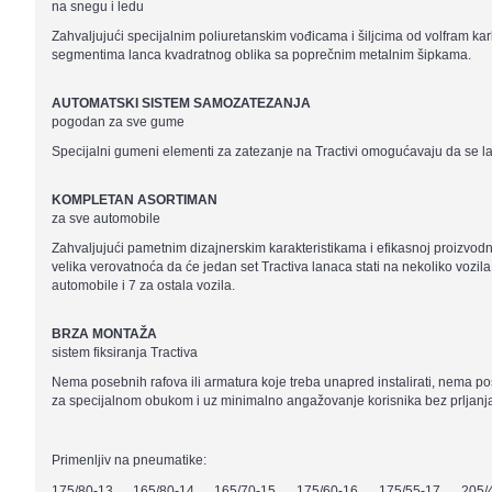
na snegu i ledu
Zahvaljujući specijalnim poliuretanskim vođicama i šiljcima od volfram 
segmentima lanca kvadratnog oblika sa poprečnim metalnim šipkama.
AUTOMATSKI SISTEM SAMOZATEZANJA
pogodan za sve gume
Specijalni gumeni elementi za zatezanje na Tractivi omogućavaju da se l
KOMPLETAN ASORTIMAN
za sve automobile
Zahvaljujući pametnim dizajnerskim karakteristikama i efikasnoj proizvodnj
velika verovatnoća da će jedan set Tractiva lanaca stati na nekoliko vozil
automobile i 7 za ostala vozila.
BRZA MONTAŽA
sistem fiksiranja Tractiva
Nema posebnih rafova ili armatura koje treba unapred instalirati, nema p
za specijalnom obukom i uz minimalno angažovanje korisnika bez prljanja. 
Primenljiv na pneumatike:
175/80-13
165/80-14
165/70-15
175/60-16
175/55-17
205/