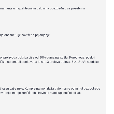
o prianjanje u najzahtevnijim uslovima obezbeđuju se posebnim
anja obezbeđuje savršeno prijanjanje.
broj proizvoda pokriva više od 90% guma na tržištu. Pored toga, postoji
utničkih automobila pokrivena je sa 13 brojeva delova, 6 za SUV i sportske
 točka su vaše ruke. Kompletna monztaža traje manje od minut bez potrebe
dnju, manje korišćenih sirovina i manji ugljenični otisak.