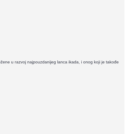
uložene u razvoj najpouzdanijeg lanca ikada, i onog koji je takođe