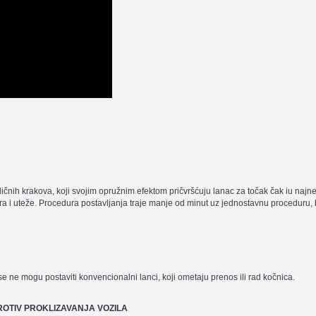
ličnih krakova, koji svojim opružnim efektom pričvršćuju lanac za točak čak iu najn
a i uteže. Procedura postavljanja traje manje od minut uz jednostavnu proceduru, b
 se ne mogu postaviti konvencionalni lanci, koji ometaju prenos ili rad kočnica.
ROTIV PROKLIZAVANJA VOZILA