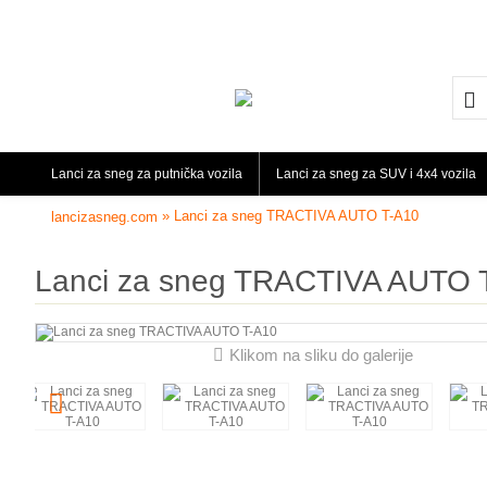
Lanci za sneg za putnička vozila
Lanci za sneg za SUV i 4x4 vozila
» Lanci za sneg TRACTIVA AUTO T-A10
lancizasneg.com
Lanci za sneg TRACTIVA AUTO 
Klikom na sliku do galerije