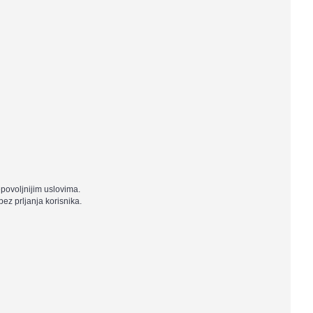
epovoljnijim uslovima.
ez prljanja korisnika.