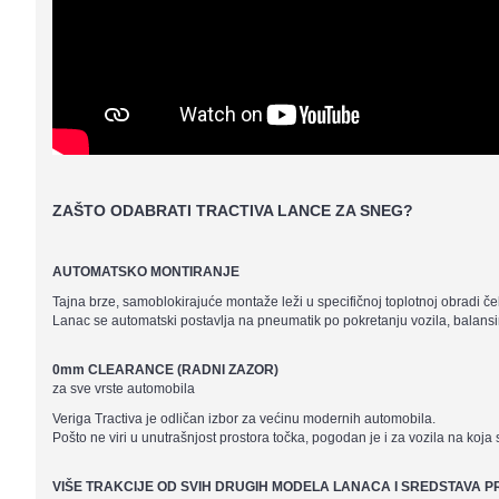
ZAŠTO ODABRATI TRACTIVA LANCE ZA SNEG?
AUTOMATSKO MONTIRANJE
Tajna brze, samoblokirajuće montaže leži u specifičnoj toplotnoj obradi če
Lanac se automatski postavlja na pneumatik po pokretanju vozila, balansir
0mm CLEARANCE (RADNI ZAZOR)
za sve vrste automobila
Veriga Tractiva je odličan izbor za većinu modernih automobila.
Pošto ne viri u unutrašnjost prostora točka, pogodan je i za vozila na koja
VIŠE TRAKCIJE OD SVIH DRUGIH MODELA LANACA I SREDSTAVA P