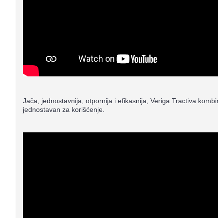
Jača, jednostavnija, otpornija i efikasnija, Veriga Tractiva komb
jednostavan za korišćenje.