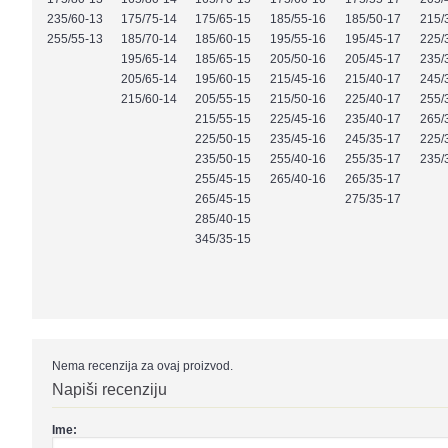
235/60-13
175/75-14
175/65-15
185/55-16
185/50-17
215/
255/55-13
185/70-14
185/60-15
195/55-16
195/45-17
225/
195/65-14
185/65-15
205/50-16
205/45-17
235/
205/65-14
195/60-15
215/45-16
215/40-17
245/
215/60-14
205/55-15
215/50-16
225/40-17
255/
215/55-15
225/45-16
235/40-17
265/
225/50-15
235/45-16
245/35-17
225/
235/50-15
255/40-16
255/35-17
235/
255/45-15
265/40-16
265/35-17
265/45-15
275/35-17
285/40-15
345/35-15
Nema recenzija za ovaj proizvod.
Napiši recenziju
Ime: