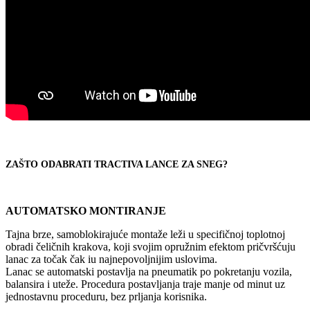
ZAŠTO ODABRATI TRACTIVA LANCE ZA SNEG?
AUTOMATSKO MONTIRANJE
Tajna brze, samoblokirajuće montaže leži u specifičnoj toplotnoj
obradi čeličnih krakova, koji svojim opružnim efektom pričvršćuju
lanac za točak čak iu najnepovoljnijim uslovima.
Lanac se automatski postavlja na pneumatik po pokretanju vozila,
balansira i uteže. Procedura postavljanja traje manje od minut uz
jednostavnu proceduru, bez prljanja korisnika.