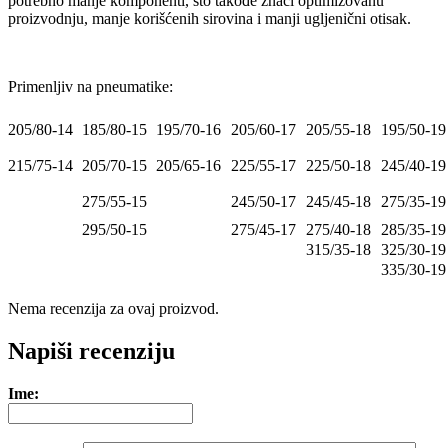
potrebno manje komponenti, što takođe znači optimizovanu
proizvodnju, manje korišćenih sirovina i manji ugljenični otisak.
Primenljiv na pneumatike:
205/80-14
185/80-15
195/70-16
205/60-17
205/55-18
195/50-19
215/75-14
205/70-15
205/65-16
225/55-17
225/50-18
245/40-19
275/55-15
245/50-17
245/45-18
275/35-19
295/50-15
275/45-17
275/40-18
285/35-19
315/35-18
325/30-19
335/30-19
Nema recenzija za ovaj proizvod.
Napiši recenziju
Ime: