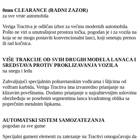
0mm CLEARANCE (RADNI ZAZOR)
za sve vrste automobila
Veriga Tractiva je odličan izbor za većinu modernih automobila.
Pošto ne viri u unutrašnjost prostora točka, pogodan je i za vozila na
koja se ne mogu postaviti konvencionalni lanci, koji ometaju prenos
ili rad kočnica.
VIŠE TRAKCIJE OD SVIH DRUGIH MODELA LANACA I
SREDSTAVA PROTIV PROKLIZAVANJA VOZILA
na snegu i ledu
Zahvaljujući specijalnim poliuretanskim vođicama i šiljcima od
volfram karbida, Veriga Tractiva ima izvanredno prianjanje na
klizavim površinama. Dodatno prianjanje u najzahtevnijim uslovima
obezbeđuju se posebnim segmentima lanca kvadratnog oblika sa
poprečnim metalnim šipkama.
AUTOMATSKI SISTEM SAMOZATEZANJA
pogodan za sve gume
Specijalni gumeni elementi za zatezanje na Tractivi omogućavaju da