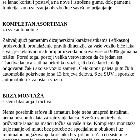
se lanac koristi i postavlja na nove i istrošene gume, dok pametna
funkcija samozatezanja obezbeđuje savršeno prijanjanje.
KOMPLETAN ASORTIMAN
za sve automobile
Zahvaljujući pametnim dizajnerskim karakteristikama i efikasnoj
proizvodnji, pronalaženje pravih dimenzija za vaše vozilo biće laka
stvar, jer relativno mali broj proizvoda pokriva više od 90% guma na
tržištu. Pored toga, postoji velika verovatnoća da će jedan set
Tractiva lanaca stati na nekoliko vozila, ili da će lanci i dalje
odgovarati čak i ako se vozilo zameni. Celokupna paleta putničkih
automobila pokrivena je sa 13 brojeva delova, 6 za SUV i sportske
automobile i 7 za ostala vozila.
BRZA MONTAŽA
sistem fiksiranja Tractiva
Nema posebnih rafova ili armatura koje treba unapred instalirati,
nema posebnih alata za zatezanje lanca. Sve što vam treba da
pričvrstite lanac na maticu točka su vaše ruke. Kompletna monztaža
traje manje od minut bez potrebe za specijalnom obukom i uz
minimalno angažovanje korisnika bez prljanja. Za ceo sistem je