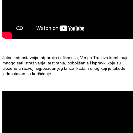
Jača, jednostavnija, otpornija i efikasnija, Veriga Tractiva kombinuje
mnogo sati istraživanja, testiranja, poboljšanja i ispravki koje su
uložene u razvoj najpouzdanijeg lanca ikada, i onog koji je takođe
jednostavan za korišćenje.