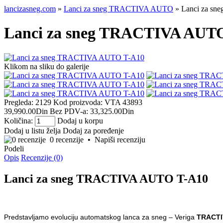
lancizasneg.com
»
Lanci za sneg TRACTIVA AUTO
» Lanci za s
Lanci za sneg TRACTIVA AUT
Klikom na sliku do galerije
Pregleda: 2129
Kod proizvoda:
VTA 43893
39,990.00Din
Bez PDV-a: 33,325.00Din
Količina:
Dodaj u korpu
Dodaj u listu želja
Dodaj za poređenje
0 recenzije
•
Napiši recenziju
Podeli
Opis
Recenzije (0)
Lanci za sneg TRACTIVA AUTO T-A10
Predstavljamo evoluciju automatskog lanca za sneg – Veriga
TRACTI