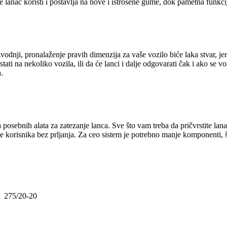
e lanac koristi i postavlja na nove i istrošene gume, dok pametna funkc
vodnji, pronalaženje pravih dimenzija za vaše vozilo biće laka stvar, j
 stati na nekoliko vozila, ili da će lanci i dalje odgovarati čak i ako s
.
a posebnih alata za zatezanje lanca. Sve što vam treba da pričvrstite l
korisnika bez prljanja. Za ceo sistem je potrebno manje komponenti, š
275/20-20