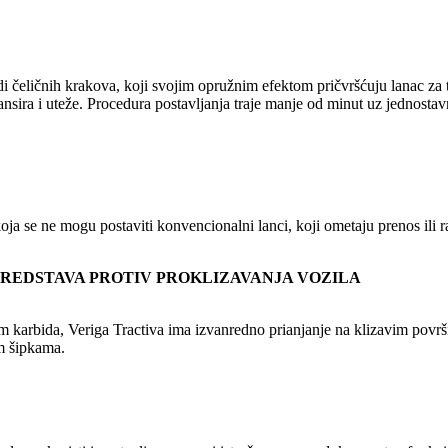
di čeličnih krakova, koji svojim opružnim efektom pričvršćuju lanac za
nsira i uteže. Procedura postavljanja traje manje od minut uz jednostav
koja se ne mogu postaviti konvencionalni lanci, koji ometaju prenos ili 
SREDSTAVA PROTIV PROKLIZAVANJA VOZILA
ram karbida, Veriga Tractiva ima izvanredno prianjanje na klizavim pov
m šipkama.