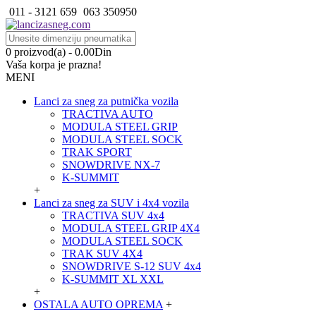
011 - 3121 659
063 350950
0 proizvod(a) - 0.00Din
Vaša korpa je prazna!
MENI
Lanci za sneg za putnička vozila
TRACTIVA AUTO
MODULA STEEL GRIP
MODULA STEEL SOCK
TRAK SPORT
SNOWDRIVE NX-7
K-SUMMIT
+
Lanci za sneg za SUV i 4x4 vozila
TRACTIVA SUV 4x4
MODULA STEEL GRIP 4X4
MODULA STEEL SOCK
TRAK SUV 4X4
SNOWDRIVE S-12 SUV 4x4
K-SUMMIT XL XXL
+
OSTALA AUTO OPREMA
+