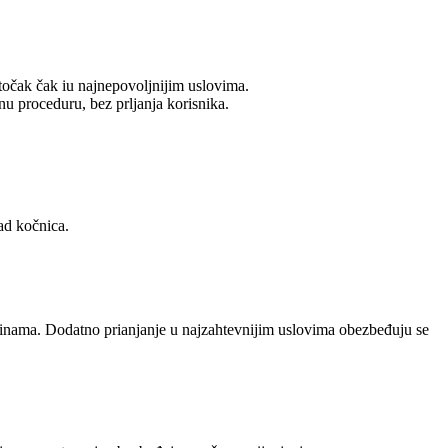
 točak čak iu najnepovoljnijim uslovima.
nu proceduru, bez prljanja korisnika.
rad kočnica.
ršinama. Dodatno prianjanje u najzahtevnijim uslovima obezbeđuju se