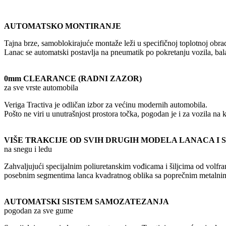
AUTOMATSKO MONTIRANJE
Tajna brze, samoblokirajuće montaže leži u specifičnoj toplotnoj obra
Lanac se automatski postavlja na pneumatik po pokretanju vozila, bala
0mm CLEARANCE (RADNI ZAZOR)
za sve vrste automobila
Veriga Tractiva je odličan izbor za većinu modernih automobila.
Pošto ne viri u unutrašnjost prostora točka, pogodan je i za vozila na 
VIŠE TRAKCIJE OD SVIH DRUGIH MODELA LANACA I 
na snegu i ledu
Zahvaljujući specijalnim poliuretanskim vođicama i šiljcima od volf
posebnim segmentima lanca kvadratnog oblika sa poprečnim metalni
AUTOMATSKI SISTEM SAMOZATEZANJA
pogodan za sve gume