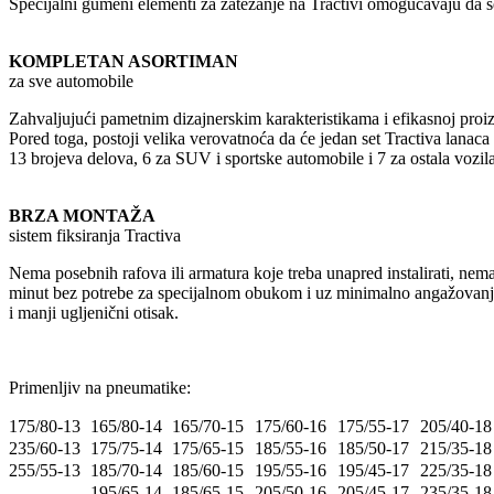
Specijalni gumeni elementi za zatezanje na Tractivi omogućavaju da s
KOMPLETAN ASORTIMAN
za sve automobile
Zahvaljujući pametnim dizajnerskim karakteristikama i efikasnoj proiz
Pored toga, postoji velika verovatnoća da će jedan set Tractiva lanaca
13 brojeva delova, 6 za SUV i sportske automobile i 7 za ostala vozila
BRZA MONTAŽA
sistem fiksiranja Tractiva
Nema posebnih rafova ili armatura koje treba unapred instalirati, nem
minut bez potrebe za specijalnom obukom i uz minimalno angažovanje 
i manji ugljenični otisak.
Primenljiv na pneumatike:
175/80-13
165/80-14
165/70-15
175/60-16
175/55-17
205/40-18
235/60-13
175/75-14
175/65-15
185/55-16
185/50-17
215/35-18
255/55-13
185/70-14
185/60-15
195/55-16
195/45-17
225/35-18
195/65-14
185/65-15
205/50-16
205/45-17
235/35-18