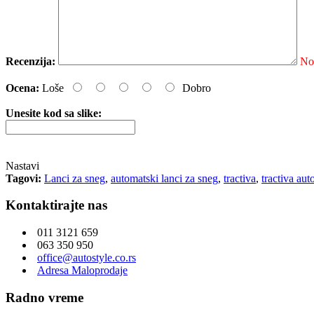
Recenzija:
No
Ocena:
Loše
Dobro
Unesite kod sa slike:
Nastavi
Tagovi:
Lanci za sneg
,
automatski lanci za sneg
,
tractiva
,
tractiva aut
Kontaktirajte nas
011 3121 659
063 350 950
office@autostyle.co.rs
Adresa Maloprodaje
Radno vreme