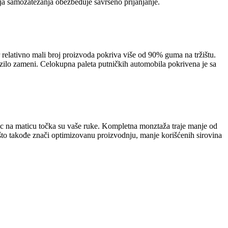
ija samozatezanja obezbeđuje savršeno prijanjanje.
er relativno mali broj proizvoda pokriva više od 90% guma na tržištu.
e vozilo zameni. Celokupna paleta putničkih automobila pokrivena je sa
anac na maticu točka su vaše ruke. Kompletna monztaža traje manje od
to takođe znači optimizovanu proizvodnju, manje korišćenih sirovina