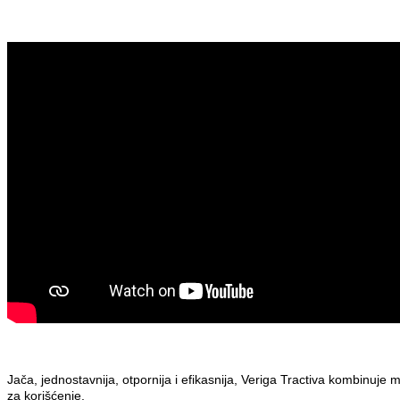
Jača, jednostavnija, otpornija i efikasnija, Veriga Tractiva kombinuje 
za korišćenje.